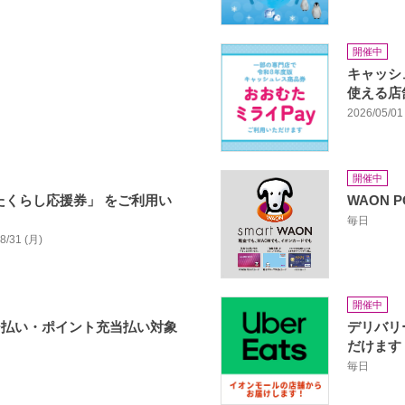
開催中
キャッシ
使える店
2026/05/01 
開催中
たくらし応援券」 をご利用い
WAON 
毎日
08/31 (月)
開催中
ージ払い・ポイント充当払い対象
デリバリー
だけます
毎日