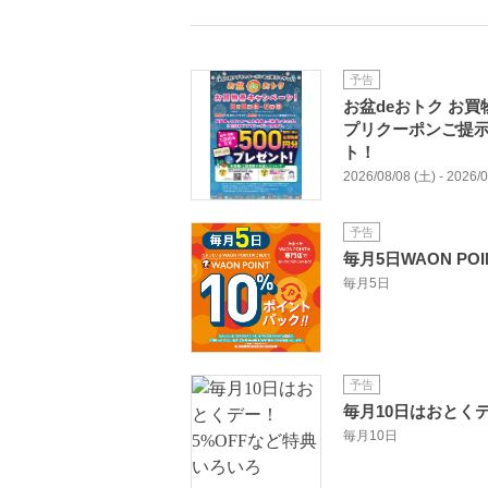
予告
お盆deおトク お買
プリクーポンご提示
ト！
2026/08/08 (土) - 2026/
予告
毎月5日WAON PO
毎月5日
予告
毎月10日はおとく
毎月10日