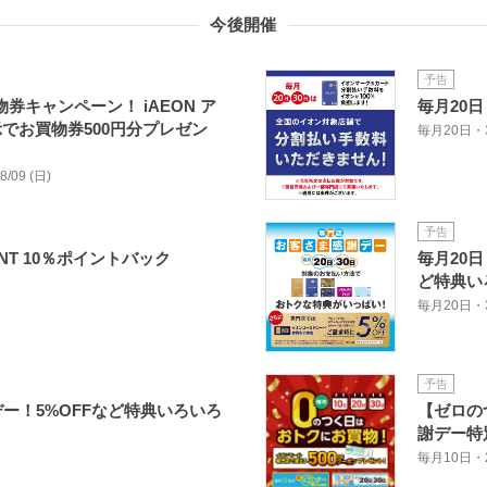
今後開催
予告
物券キャンペーン！ iAEON ア
毎月20
でお買物券500円分プレゼン
毎月20日・
08/09 (日)
予告
INT 10％ポイントバック
毎月20
ど特典い
毎月20日・
予告
デー！5%OFFなど特典いろいろ
【ゼロの
謝デー特
毎月10日・