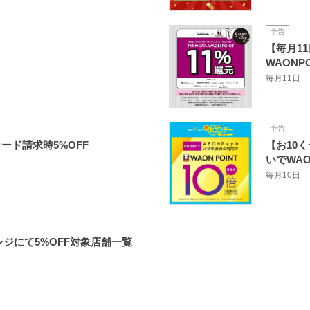
予告
【毎月1
WAONP
毎月11日
予告
ード請求時5%OFF
【お10く
いでWAO
毎月10日
日レジにて5%OFF対象店舗一覧