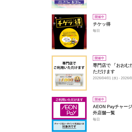
開催中
チケッ得
毎日
開催中
専門店で 「おおむ
ただけます
2026/04/01 (水) - 2026/
開催中
AEON Payチャ
外店舗一覧
毎日